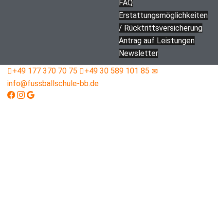
FAQ
Erstattungs­­möglichkeiten
/ Rücktritts­versicherung
Antrag auf Leistungen
Newsletter
+49 177 370 70 75
+49 30 589 101 85
info@fussballschule-bb.de